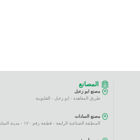
المصانع
ﻣﺻﻧﻊ اﺑو زﻋﺑل
طرﯾق اﻟﻣﻌﺎھدة - اﺑو زﻋﺑل - اﻟﻘﻠﯾوﺑﯾﺔ
ﻣﺻﻧﻊ اﻟﺳﺎدات
اﻟﻣﻧطﻘﺔ اﻟﺻﻧﺎﻋﯾﺔ اﻟراﺑﻌﺔ - ﻗطﻌﺔ رﻗم ١٢٠ - ﻣدﯾﻧﺔ اﻟﺳﺎدات - اﻟﻣﻧوﻓﯾﺔ