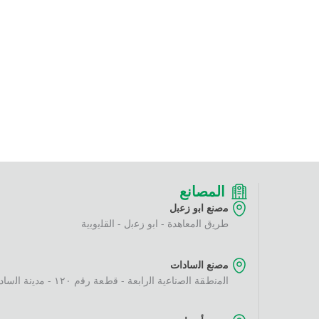
المصانع
ﻣﺻﻧﻊ اﺑو زﻋﺑل
طرﯾق اﻟﻣﻌﺎھدة - اﺑو زﻋﺑل - اﻟﻘﻠﯾوﺑﯾﺔ
ﻣﺻﻧﻊ اﻟﺳﺎدات
اﻟﻣﻧطﻘﺔ اﻟﺻﻧﺎﻋﯾﺔ اﻟراﺑﻌﺔ - ﻗطﻌﺔ رﻗم ١٢٠ - ﻣدﯾﻧﺔ اﻟﺳﺎدات - اﻟﻣﻧوﻓﯾﺔ