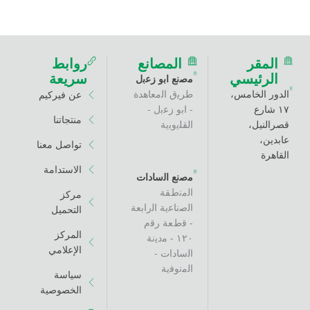
ر
المصانع
روابط
ئيسي
سريعة
ﻣﺻﻧﻊ اﺑو زﻋﺑل
لخامس،
طرﯾق اﻟﻣﻌﺎھدة
عن فيركيم
ع
- اﺑو زﻋﺑل -
منتجاتنا
ل،
اﻟﻘﻠﯾوﺑﯾﺔ
تواصل معنا
الاستدامة
ﻣﺻﻧﻊ اﻟﺳﺎدات
اﻟﻣﻧطﻘﺔ
مركز
اﻟﺻﻧﺎﻋﯾﺔ اﻟراﺑﻌﺔ
التحميل
- ﻗطﻌﺔ رﻗم
المركز
١٢٠ - ﻣدﯾﻧﺔ
الإعلامي
اﻟﺳﺎدات -
اﻟﻣﻧوﻓﯾﺔ
سياسة
الخصوصية