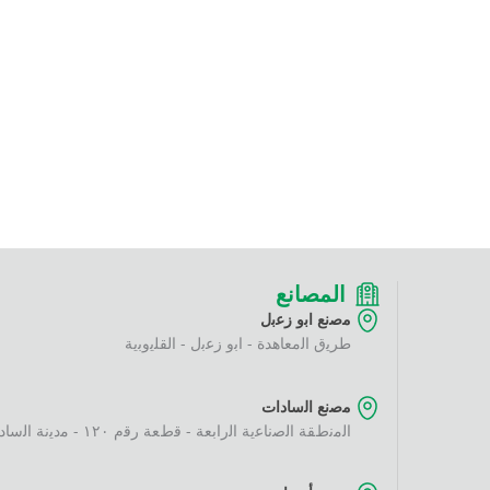
المصانع
ﻣﺻﻧﻊ اﺑو زﻋﺑل
طرﯾق اﻟﻣﻌﺎھدة - اﺑو زﻋﺑل - اﻟﻘﻠﯾوﺑﯾﺔ
ﻣﺻﻧﻊ اﻟﺳﺎدات
اﻟﻣﻧطﻘﺔ اﻟﺻﻧﺎﻋﯾﺔ اﻟراﺑﻌﺔ - ﻗطﻌﺔ رﻗم ١٢٠ - ﻣدﯾﻧﺔ اﻟﺳﺎدات - اﻟﻣﻧوﻓﯾﺔ