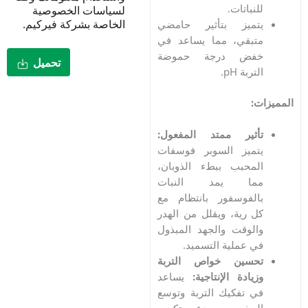
نباتات.
لسياسات الخصوصية
الخاصة بشركة فيركيم.
تميز بتأثير حامضي
بقي، مما يساعد في
فض درجة حموضة
تحميل
ربة pH.
:
ثير ممتد المفعول:
ميز السوبر فوسفات
محبب ببطء الذوبان،
ما يمد النبات
لفوسفور بانتظام مع
 رية، ويقلل من الهدر
لوقت والجهد المبذول
 عملية التسميد.
حسين خواص التربة
يادة الإنتاجية:
يساعد
 تفكيك التربة وتوسع