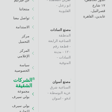
اﺑو زﻋﺑل -
منتجاتنا
،
اﻟﻘﻠﯾوﺑﯾﺔ
القاهرة
تواصل معنا
الاستدامة
ﻣﺻﻧﻊ اﻟﺳﺎدات
اﻟﻣﻧطﻘﺔ
مركز
اﻟﺻﻧﺎﻋﯾﺔ اﻟراﺑﻌﺔ
التحميل
- ﻗطﻌﺔ رﻗم
المركز
١٢٠ - ﻣدﯾﻧﺔ
الإعلامي
اﻟﺳﺎدات -
اﻟﻣﻧوﻓﯾﺔ
سياسة
الخصوصية
الشركات
ﻣﺻﻧﻊ أﺳوان
الشقيقة
اﻟﺳﺑﺎﻋﯾﺔ ﺷرق
مجموعة
ﻋزﯾﺔ اﻟﺑوﺳطﺔ -
بولي سيرف
ادﻓو - اﺳوان
بولي سيرف
للتجارة