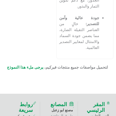
جذور، مع دعم تكوين
ثمار والبذور.
ودة عالية وآمن
لتصدير:
خالٍ من
عناصر الثقيلة الضارة،
ا يضمن جودة السماد
لامتثال لمعايير التصدير
عالمية.
 مواصفات جميع منتجات فيركيم،
يرجى ملء هذا النموذج
ر
المصانع
روابط
ئيسي
سريعة
ﻣﺻﻧﻊ اﺑو زﻋﺑل
خامس،
طرﯾق اﻟﻣﻌﺎھدة -
عن فيركيم