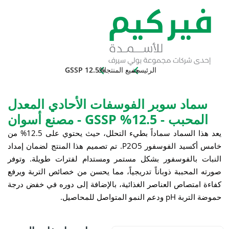
الرئيسية
جميع المنتجات
GSSP 12.5%
د سوبر الفوسفات الأحادي المعدل
12% GSSP - مصنع أسوان
يعد هذا السماد سماداً بطيء التحلل، حيث يحتوي على 12.5% من
يد الفوسفور P
5
O
2
. تم تصميم هذا المنتج لضمان إمداد
الفوسفور بشكل مستمر ومستدام لفترات طويلة. وتوفر
حببة ذوباناً تدريجياً، مما يحسن من خصائص التربة ويرفع
صاص العناصر الغذائية، بالإضافة إلى دوره في خفض درجة
تواصل للمحاصيل.