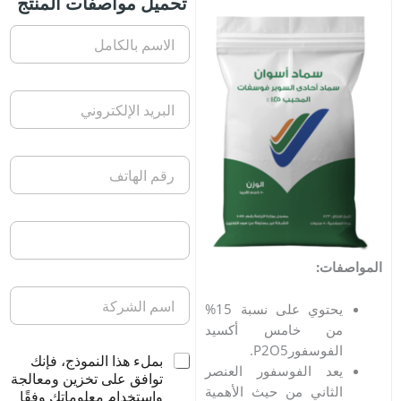
تحميل مواصفات المنتج
ت:
يحتوي على نسبة 15%
ن خامس أكسيد
فوسفورP
5.
O
2
بملء هذا النموذج، فإنك
د الفوسفور العنصر
توافق على تخزين ومعالجة
ثاني من حيث الأهمية
واستخدام معلوماتك وفقًا