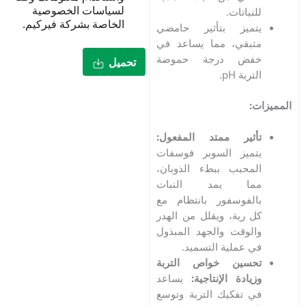
لسياسات الخصوصية
نباتات.
الخاصة بشركة فيركيم.
تميز بتأثير حامضي
بقي، مما يساعد في
فض درجة حموضة
تحميل
ربة pH.
:
ثير ممتد المفعول:
ميز السوبر فوسفات
محبب ببطء الذوبان،
ما يمد النبات
لفوسفور بانتظام مع
 رية، ويقلل من الهدر
لوقت والجهد المبذول
 عملية التسميد.
حسين خواص التربة
يادة الإنتاجية:
يساعد
 تفكيك التربة وتوسع