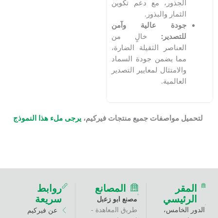
جذور، مع دعم تكوين
ثمار والبذور.
ودة عالية وآمن
لتصدير:
خالٍ من
عناصر الثقيلة الضارة،
ا يضمن جودة السماد
لامتثال لمعايير التصدير
عالمية.
 مواصفات جميع منتجات فيركيم،
يرجى ملء هذا النموذج
ر
المصانع
روابط
ئيسي
سريعة
ﻣﺻﻧﻊ اﺑو زﻋﺑل
خامس،
طرﯾق اﻟﻣﻌﺎھدة -
عن فيركيم