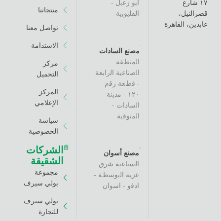
اﺑو زﻋﺑل -
منتجاتنا
،
اﻟﻘﻠﯾوﺑﯾﺔ
القاهرة
تواصل معنا
الاستدامة
ﻣﺻﻧﻊ اﻟﺳﺎدات
اﻟﻣﻧطﻘﺔ
مركز
اﻟﺻﻧﺎﻋﯾﺔ اﻟراﺑﻌﺔ
التحميل
- ﻗطﻌﺔ رﻗم
المركز
١٢٠ - ﻣدﯾﻧﺔ
الإعلامي
اﻟﺳﺎدات -
اﻟﻣﻧوﻓﯾﺔ
سياسة
الخصوصية
الشركات
ﻣﺻﻧﻊ أﺳوان
الشقيقة
اﻟﺳﺑﺎﻋﯾﺔ ﺷرق
مجموعة
ﻋزﯾﺔ اﻟﺑوﺳطﺔ -
بولي سيرف
ادﻓو - اﺳوان
بولي سيرف
للتجارة