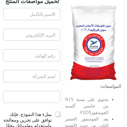
تحميل مواصفات المنتج
ت:
يحتوي على نسبة 15%
ن خامس أكسيد
فوسفورP
5.
O
2
بملء هذا النموذج، فإنك
د الفوسفور العنصر
توافق على تخزين ومعالجة
واستخدام معلوماتك وفقًا
ثاني من حيث الأهمية