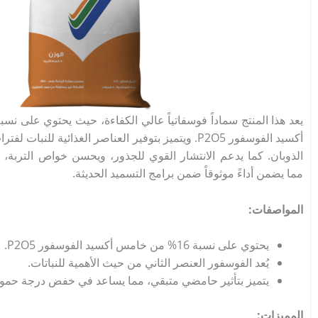
أكسيد الفوسفور P
5
O
2
. ويتميز بتوفير العناصر الغذائية للنبات ل
الذوبان. كما يدعم الانتشار القوي للجذور، ويحسن خواص التربة، وي
مما يضمن أداءً موثوقاً ضمن برامج التسميد الحديثة.
المواصفات:
يحتوي على نسبة 16% من خامس أكسيد الفوسفور P
5.
O
2
​يُعد الفوسفور العنصر الثاني من حيث الأهمية للنباتات.
​يتميز بتأثير حامضي متبقي، مما يساعد في خفض درجة حموضة ال
المميزات: