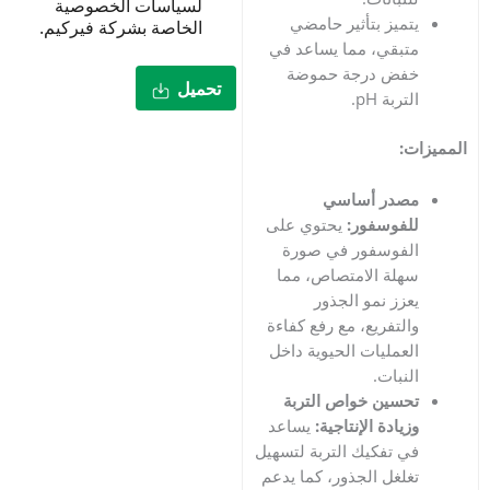
لسياسات الخصوصية
ميز بتأثير حامضي
الخاصة بشركة فيركيم.
بقي، مما يساعد في
فض درجة حموضة
تحميل
ربة pH.
:
صدر أساسي
فوسفور:
يحتوي على
فوسفور في صورة
لة الامتصاص، مما
زز نمو الجذور
لتفريع، مع رفع كفاءة
عمليات الحيوية داخل
نبات.
سين خواص التربة
يادة الإنتاجية:
يساعد
 تفكيك التربة لتسهيل
لغل الجذور، كما يدعم