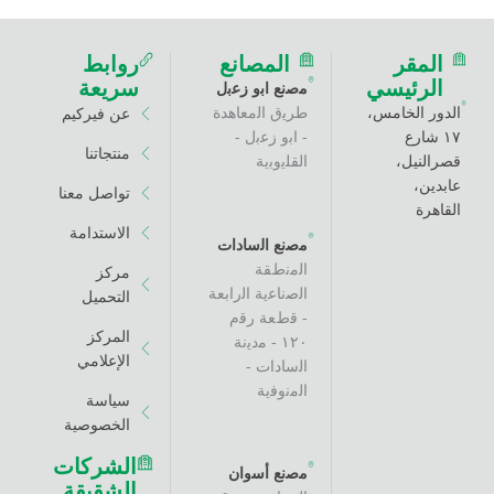
ر
المصانع
روابط
ئيسي
سريعة
ﻣﺻﻧﻊ اﺑو زﻋﺑل
لخامس،
طرﯾق اﻟﻣﻌﺎھدة
عن فيركيم
ع
- اﺑو زﻋﺑل -
منتجاتنا
ل،
اﻟﻘﻠﯾوﺑﯾﺔ
تواصل معنا
الاستدامة
ﻣﺻﻧﻊ اﻟﺳﺎدات
اﻟﻣﻧطﻘﺔ
مركز
اﻟﺻﻧﺎﻋﯾﺔ اﻟراﺑﻌﺔ
التحميل
- ﻗطﻌﺔ رﻗم
المركز
١٢٠ - ﻣدﯾﻧﺔ
الإعلامي
اﻟﺳﺎدات -
اﻟﻣﻧوﻓﯾﺔ
سياسة
الخصوصية
الشركات
ﻣﺻﻧﻊ أﺳوان
الشقيقة