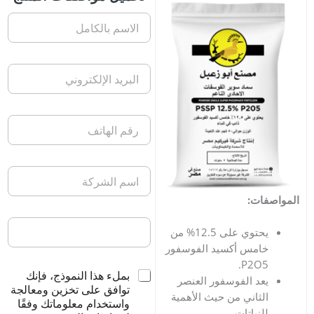
ت:
يحتوي على 12.5% من
مس أكسيد الفوسفور
P
2
O
بملء هذا النموذج، فإنك
د الفوسفور العنصر
توافق على تخزين ومعالجة
ثاني من حيث الأهمية
واستخدام معلوماتك وفقًا
نباتات.