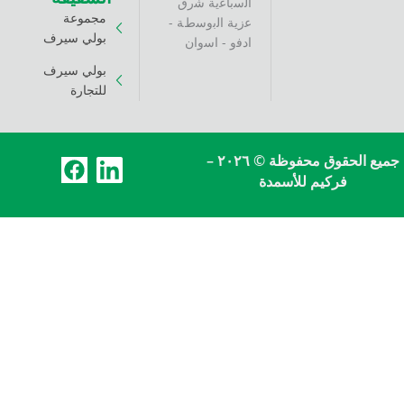
اﻟﺳﺑﺎﻋﯾﺔ ﺷرق
مجموعة
ﻋزﯾﺔ اﻟﺑوﺳطﺔ -
بولي سيرف
ادﻓو - اﺳوان
بولي سيرف
للتجارة
F
L
جميع الحقوق محفوظة © ٢٠٢٦ –
كيم للأسمدة
a
i
c
n
e
k
b
e
o
d
o
i
k
n