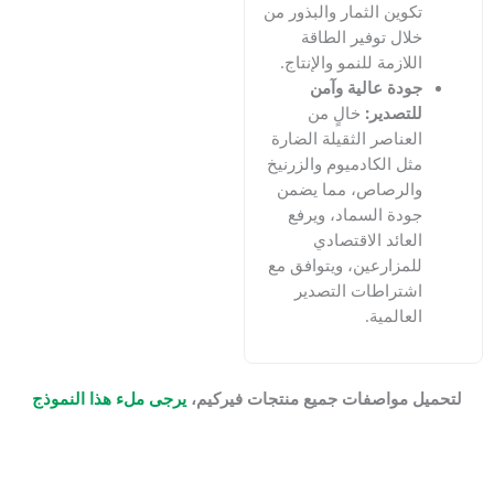
وين الثمار والبذور من
ال توفير الطاقة
لازمة للنمو والإنتاج.
دة عالية وآمن
تصدير:
خالٍ من
عناصر الثقيلة الضارة
ل الكادميوم والزرنيخ
لرصاص، مما يضمن
دة السماد، ويرفع
عائد الاقتصادي
مزارعين، ويتوافق مع
تراطات التصدير
عالمية.
 مواصفات جميع منتجات فيركيم،
يرجى ملء هذا النموذج