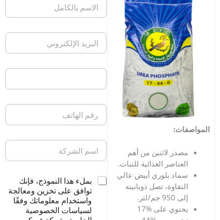
ت:
در لاثنين من أهم
عناصر الغذائية للنبات.
اد بلوري أبيض عالي
بملء هذا النموذج، فإنك
نقاوة، تصل ذوبانيته
توافق على تخزين ومعالجة
95 جم/لتر.
واستخدام معلوماتك وفقًا
يحتوي على %17
لسياسات الخصوصية
نيتروجين و%44