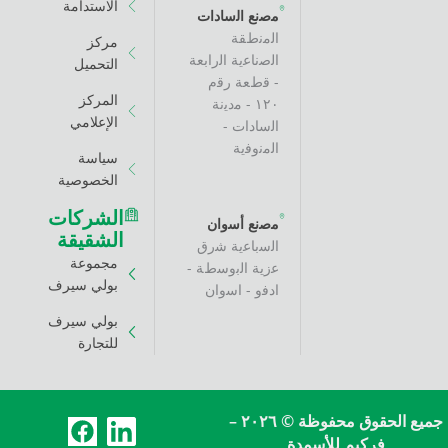
الاستدامة
ﻣﺻﻧﻊ اﻟﺳﺎدات
اﻟﻣﻧطﻘﺔ
مركز
اﻟﺻﻧﺎﻋﯾﺔ اﻟراﺑﻌﺔ
التحميل
- ﻗطﻌﺔ رﻗم
المركز
١٢٠ - ﻣدﯾﻧﺔ
الإعلامي
اﻟﺳﺎدات -
اﻟﻣﻧوﻓﯾﺔ
سياسة
الخصوصية
الشركات
ﻣﺻﻧﻊ أﺳوان
الشقيقة
اﻟﺳﺑﺎﻋﯾﺔ ﺷرق
مجموعة
ﻋزﯾﺔ اﻟﺑوﺳطﺔ -
بولي سيرف
ادﻓو - اﺳوان
بولي سيرف
للتجارة
F
L
جميع الحقوق محفوظة © ٢٠٢٦ –
كيم للأسمدة