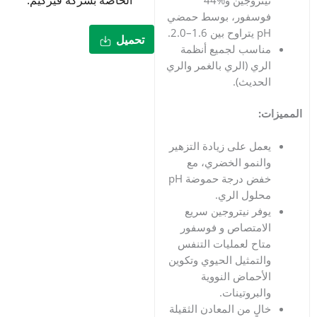
الخاصة بشركة فيركيم.
وسفور، بوسط حمضي
بين 1.6–2.0.
تحميل
اسب لجميع أنظمة
ري (الري بالغمر والري
حديث).
:
مل على زيادة التزهير
لنمو الخضري، مع
خفض درجة حموضة pH
لول الري.
فر نيتروجين سريع
امتصاص و فوسفور
اح لعمليات التنفس
لتمثيل الحيوي وتكوين
أحماض النووية
لبروتينات.
لٍ من المعادن الثقيلة