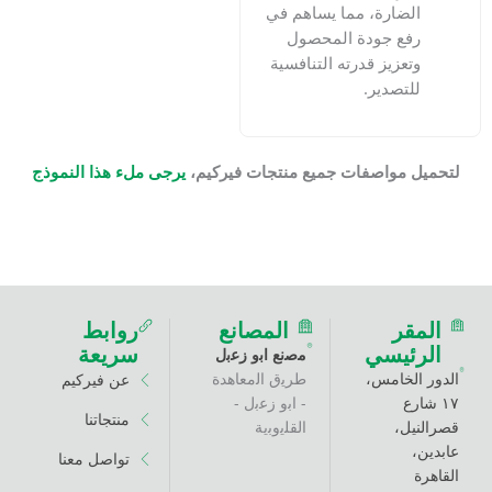
ضارة، مما يساهم في
ع جودة المحصول
عزيز قدرته التنافسية
تصدير.
 مواصفات جميع منتجات فيركيم،
يرجى ملء هذا النموذج
ر
المصانع
روابط
ئيسي
سريعة
ﻣﺻﻧﻊ اﺑو زﻋﺑل
لخامس،
طرﯾق اﻟﻣﻌﺎھدة
عن فيركيم
ع
- اﺑو زﻋﺑل -
منتجاتنا
ل،
اﻟﻘﻠﯾوﺑﯾﺔ
تواصل معنا