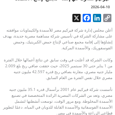
20
X
F
Li
a
n
 إدارة شركة فيركيم مصر للأسمدة والكيماويات موافقته
c
k
ة الشركة في تأسيس شركة مساهمة مصرية جديدة، يهدف
e
e
لى إقامة مجمع صناعي لإنتاج حمض الكبريتيك، وحمض
dI
b
، والأسمدة المركبة.
o
n
كة قد أعلنت في وقت سابق عن نتائج أعمالها خلال الفترة
o
من 1 يناير حتى 30 سبتمبر 2025، حيث حققت صافي ربح بلغ 2.009
مليار جنيه مصري، مقارنة بصافي ربح قدره 42.597 مليون جنيه
k
 نفس الفترة من العام السابق.
تأسست شركة فيركيم عام 2001 برأسمال قدره 35.1 مليون جنيه
د من الشركات المصرية الرائدة المتخصصة في تصنيع
لمخلوطة. ومع مرور الوقت، توسعت أنشطتها لتشمل
فوسفاتية والأسمدة القابلة للذوبان في المياه، دعمًا لتطوير
راعة والأسمدة في مصر.