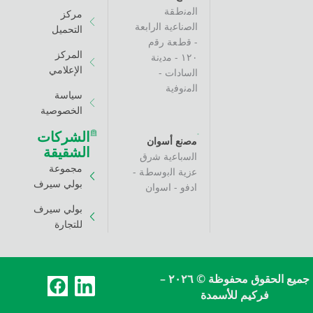
اﻟﻣﻧطﻘﺔ
مركز
اﻟﺻﻧﺎﻋﯾﺔ اﻟراﺑﻌﺔ
التحميل
- ﻗطﻌﺔ رﻗم
المركز
١٢٠ - ﻣدﯾﻧﺔ
الإعلامي
اﻟﺳﺎدات -
اﻟﻣﻧوﻓﯾﺔ
سياسة
الخصوصية
الشركات
ﻣﺻﻧﻊ أﺳوان
الشقيقة
اﻟﺳﺑﺎﻋﯾﺔ ﺷرق
مجموعة
ﻋزﯾﺔ اﻟﺑوﺳطﺔ -
بولي سيرف
ادﻓو - اﺳوان
بولي سيرف
للتجارة
F
L
جميع الحقوق محفوظة © ٢٠٢٦ –
كيم للأسمدة
a
i