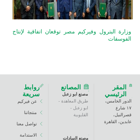
البترول وفيركيم مصر توقعان اتفاقية لإنتاج
فات
ر
المصانع
روابط
ئيسي
سريعة
ﻣﺻﻧﻊ اﺑو زﻋﺑل
خامس،
طرﯾق اﻟﻣﻌﺎھدة -
عن فيركيم
اﺑو زﻋﺑل -
منتجاتنا
،
اﻟﻘﻠﯾوﺑﯾﺔ
القاهرة
تواصل معنا
الاستدامة
ﻣﺻﻧﻊ اﻟﺳﺎدات